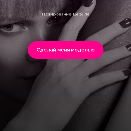
Позирование|Дефиле
Сделай меня моделью