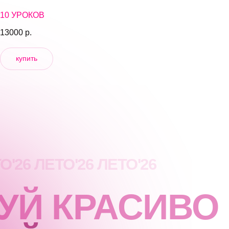
10 УРОКОВ
13000
р.
купить
ТО
'26
ЛЕТО
'26
ЛЕТО
'26
УЙ КРАСИВО