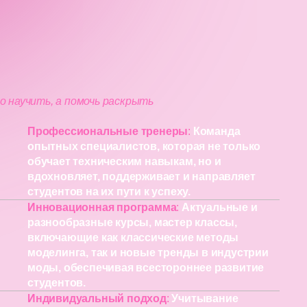
о научить, а помочь раскрыть
Профессиональные тренеры
:
Команда
опытных специалистов, которая не только
обучает техническим навыкам, но и
вдохновляет, поддерживает и направляет
студентов на их пути к успеху.
Инновационная программа
:
Актуальные и
разнообразные курсы, мастер классы,
включающие как классические методы
моделинга, так и новые тренды в индустрии
моды, обеспечивая всестороннее развитие
студентов.
Индивидуальный подход
:
Учитывание