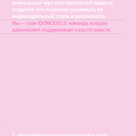
уникальных черт и потребностей каждого
студента, что позволяет развивать их
индивидуальный стиль и уверенность.
Мы — клан IDOMODELS: команда, которая
вдохновляет, поддерживает и растёт вместе.
6
С абонементом вы контролируете своё