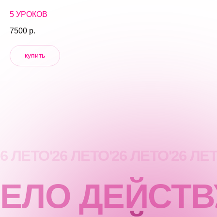
5 УРОКОВ
7500
р.
купить
26
ЛЕТО
'26
ЛЕТО
'26
ЛЕТО
'26
ЛЕ
ЕЛО ДЕЙСТВ