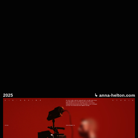
2025
↳ anna-helton.com