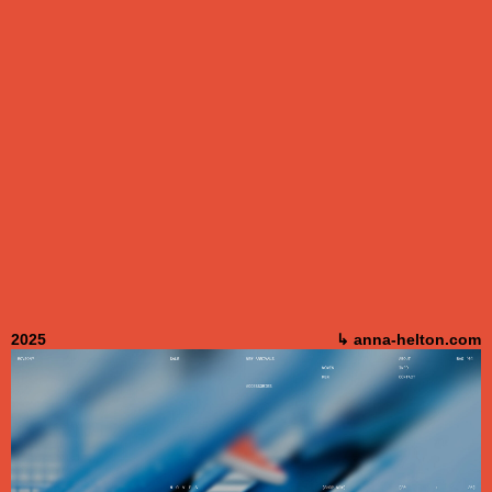
2025
↳ anna-helton.com