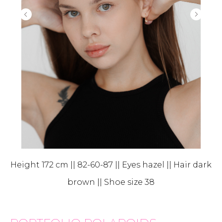
Height 172 cm || 82-60-87 || Eyes hazel || Hair dark
brown || Shoe size 38