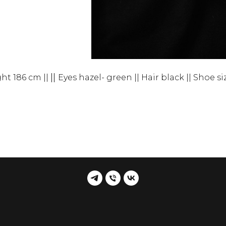
||
ht 186 cm ||
Eyes hazel- green || Hair black || Shoe si