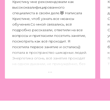
Кристину мне рекомендовали как
К
высококвалифицированного
Н
специалиста в своём деле.😻 Написала
д
Кристине, чтоб узнать все нюансы
С
обучения.Со мной связались, всё
к
подробно рассказали, ответили на все
С
вопросы и пригласили посетить занятие,
у
посмотреть как всё проходит. Я
п
посетила первое занятие и осталась))
б
попала в пространство шикарных людей.
к
Энергетика огонь, всё занятия проходят
Г
на одном дыхании, не принуждённо, без
Т
лишней воды. Изучение разных
дисциплин с именитыми
преподавателями.Если Вы хотите узнать
все нюансы моделинга, быть более
. -
современными
Если учиться, то только у
ЛУЧШИХ в IDOMODELS💕