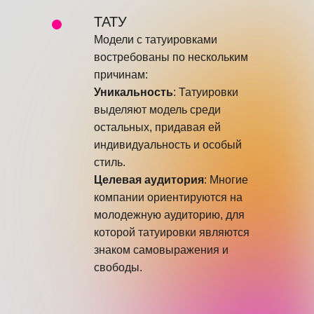
ТАТУ
Модели с татуировками
востребованы по нескольким
причинам:
Уникальность
: Татуировки
выделяют модель среди
остальных, придавая ей
индивидуальность и особый
стиль.
Целевая аудитория
: Многие
компании ориентируются на
молодежную аудиторию, для
которой татуировки являются
знаком самовыражения и
свободы.